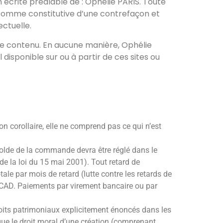
on écrite préalable de : Ophélie PARIS. Toute
e comme constitutive d’une contrefaçon et
ectuelle.
s le contenu. En aucune manière, Ophélie
disponible sur ou à partir de ces sites ou
n corollaire, elle ne comprend pas ce qui n’est
olde de la commande devra être réglé dans le
de la loi du 15 mai 2001). Tout retard de
ale par mois de retard (lutte contre les retards de
 $CAD. Paiements par virement bancaire ou par
roits patrimoniaux explicitement énoncés dans les
é que le droit moral d’une création (comprenant