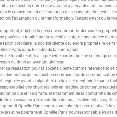
droit au respect du nom) reste attaché à son auteur de manière pe
ans le consentement de l’auteur ou de ses ayants droit est illicite,
uction, l’adaptation ou la transformation, l’arrangement ou la r
’y rapportant, objet de la présente commande, demeure la propriété
pas payées en totalité par la société cliente, à concurrence du
 façon corollaire, la société cliente deviendra propriétaire de fa
Ophélie Paris dans le cadre de la commande.
rs de travail relatifs à la présente commande ne se fera qu’en ca
ssion ou dans un avenant ultérieur.
ner sa réalisation pour la société cliente comme référence et de 
ses démarches de prospection commerciale, de communication ext
 et négociée avant la signature du devis et mentionnée sur la fact
responsabilité des choix réalisés en matière de contenus textuel
ploitation qui en sera faite, et notamment de la conformité de ce
roits nécessaires à l’exploitation de tous les éléments créatifs 
 garantit Ophélie Paris contre toute plainte tierce relative à la v
textes et ne pourra tenir Ophélie Paris pour responsable en cas 