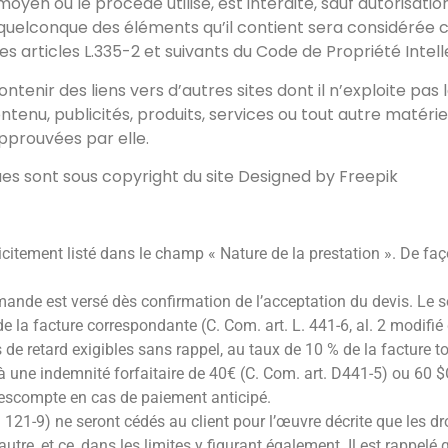
moyen ou le procédé utilisé, est interdite, sauf autorisati
un quelconque des éléments qu’il contient sera considéré
 articles L.335-2 et suivants du Code de Propriété Intell
ntenir des liens vers d’autres sites dont il n’exploite pa
enu, publicités, produits, services ou tout autre matériel 
approuvées par elle.
ues sont sous copyright du site Designed by Freepik
citement listé dans le champ « Nature de la prestation ». De faço
de est versé dès confirmation de l’acceptation du devis. Le s
 la facture correspondante (C. Com. art. L. 441-6, al. 2 modifié 
de retard exigibles sans rappel, au taux de 10 % de la facture tot
u’à une indemnité forfaitaire de 40€ (C. Com. art. D441-5) ou 60
d’escompte en cas de paiement anticipé.
 121-9) ne seront cédés au client pour l’œuvre décrite que les d
autre, et ce, dans les limites y figurant également. Il est rappel