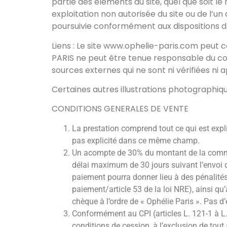
partie des éléments du site, quel que soit le 
exploitation non autorisée du site ou de l’
poursuivie conformément aux dispositions des
Liens : Le site www.ophelie-paris.com peut co
PARIS ne peut être tenue responsable du cont
sources externes qui ne sont ni vérifiées ni 
Certaines autres illustrations photographiq
CONDITIONS GENERALES DE VENTE
La prestation comprend tout ce qui est expli
pas explicité dans ce même champ.
Un acompte de 30% du montant de la comman
délai maximum de 30 jours suivant l’envoi de
paiement pourra donner lieu à des pénalités 
paiement/article 53 de la loi NRE), ainsi q
chèque à l’ordre de « Ophélie Paris ». Pas 
Conformément au CPI (articles L. 121-1 à L.
conditions de cession, à l’exclusion de tout 